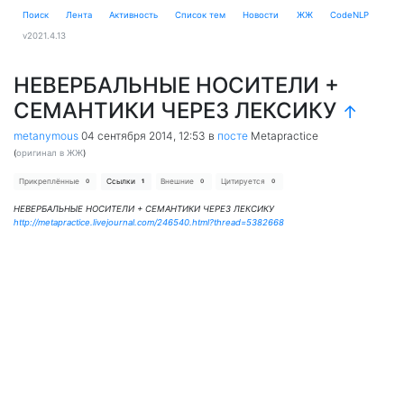
Поиск
Лента
Активность
Cписок тем
Новости
ЖЖ
CodeNLP
v2021.4.13
НЕВЕРБАЛЬНЫЕ НОСИТЕЛИ +
СЕМАНТИКИ ЧЕРЕЗ ЛЕКСИКУ
↑
metanymous
04 сентября 2014, 12:53
в
посте
Metapractice
(
оригинал в ЖЖ
)
Прикреплённые
Ссылки
Внешние
Цитируется
0
1
0
0
НЕВЕРБАЛЬНЫЕ НОСИТЕЛИ + СЕМАНТИКИ ЧЕРЕЗ ЛЕКСИКУ
http://metapractice.livejournal.com/246540.html?thread=5382668