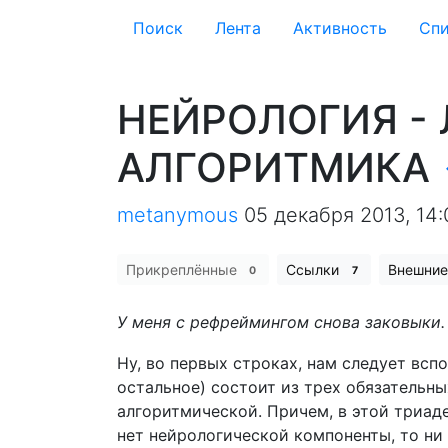
Поиск
Лента
Активность
Cпи
НЕЙРОЛОГИЯ -
АЛГОРИТМИКА
metanymous
05 декабря 2013, 14:
Прикреплённые
Ссылки
Внешни
0
7
У меня с рефреймингом снова заковыки.
Ну, во первых строках, нам следует всп
остальное) состоит из трех обязательн
алгоритмической. Причем, в этой триаде
нет нейрологической компоненты, то ни 