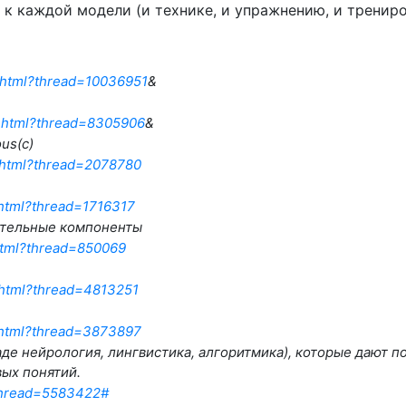
к каждой модели (и технике, и упражнению, и тренировк
7.html?thread=10036951
&
58.html?thread=8305906
&
us(c)
8.html?thread=2078780
3.html?thread=1716317
ательные компоненты
.html?thread=850069
5.html?thread=4813251
3.html?thread=3873897
де нейрология, лингвистика, алгоритмика), которые дают по
вых понятий.
?thread=5583422#