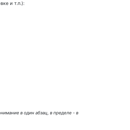
е и т.п.):
нимание в один абзац, в пределе - в