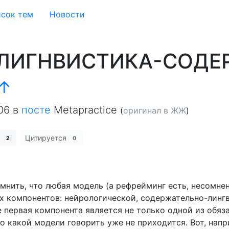
сок тем
Новости
 ЛИГНВИСТИКА-СОДЕ
↑
06
в
посте
Metapractice
(
оригинал в ЖЖ
)
е
Цитируется
2
0
омнить, что любая модель (а рефрейминг есть, несомнен
ых компонентов: нейрологической, содержательно-линг
 первая компонента является не только одной из обяз
о какой модели говорить уже не приходится. Вот, нап