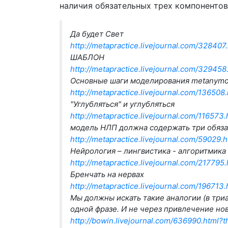
наличия обязательных трех компонентов 
Да будет Свет
http://metapractice.livejournal.com/32840
ШАБЛОН
http://metapractice.livejournal.com/3294
Основные шаги моделирования metanymo
http://metapractice.livejournal.com/13650
"Углубляться" и углубляться
http://metapractice.livejournal.com/11657
модель НЛП должна содержать три обяз
http://metapractice.livejournal.com/59029
Нейрология – лингвистика - алгоритмика
http://metapractice.livejournal.com/21779
Бренчать на нервах
http://metapractice.livejournal.com/19671
Мы должны искать такие аналогии (в триа
одной фразе. И не через привлечение но
http://bowin.livejournal.com/636990.html