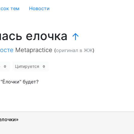
сок тем
Новости
лась елочка
↑
осте
Metapractice
(
оригинал в ЖЖ
)
е
Цитируется
0
0
"Ёлочки" будет?
елочки»