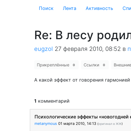
Поиск
Лента
Активность
Cпи
Re: В лесу роди
eugzol
27 февраля 2010, 08:52
в
п
Прикреплённые
Ссылки
Внешни
0
0
А какой эффект от говорения гармонией 
1
комментарий
Психологические эффекты «новогодней 
metanymous
01 марта 2010, 14:13
(
оригинал в ЖЖ
)