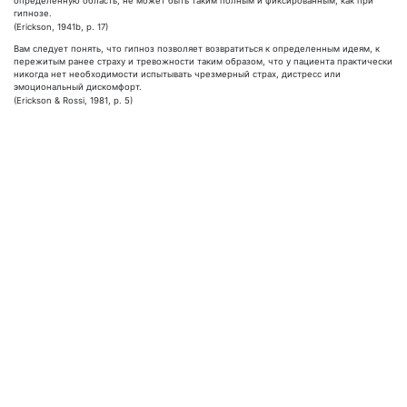
определенную область, не может быть таким полным и фиксированным, как при
гипнозе.
(Erickson, 1941b, p. 17)
Вам следует понять, что гипноз позволяет возвратиться к определенным идеям, к
пережитым ранее страху и тревожности таким образом, что у пациента практически
никогда нет необходимости испытывать чрезмерный страх, дистресс или
эмоциональный дискомфорт.
(Erickson & Rossi, 1981, p. 5)