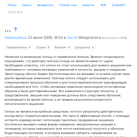
Поиск
Лента
Активность
Cписок тем
Новости
ЖЖ
CodeNLP
v2021.4.13
...
↑
metanymous
23 июня 2009, 16:54
в
посте
Metapractice
(
оригинал в ЖЖ
)
Прикреплённые
Ссылки
Внешние
Цитируется
0
0
0
0
Несмотря на возможную пользу от применения гипноза, Эриксон неоднократно
подчеркивал, что действие гипноза отнюдь не является каким-то чудом.
Необходимо отметить, что гипноз не стоит использовать для прямого внушения или
требования от человека желаемых изменений в личности, эмоциях и поведении.
Такой подход обычно бывает бесполезным или же вызывает в лучшем случае лишь
кратко¬временные изменения. Поэтому гипноз следует использовать для
стимулирования процесса обучения и для психотерапевтической трансформации,
необходимой для того, чтобы желаемые изменения происходили естественным
образом и были долговременными. Все изменения в структуре личности, в
представлениях, эмоциях или поведении должны быть следствием обучения,
возникающего во время гипноза, а не прямым результатом конкретного
гипнотического внушения.
Гипноз не является волшебным средством, хотя его результаты действительно
иногда могут показаться магическими. Это просто эффективный способ, с помощью
которого индивид может, использувя тщательно продуманные внушения,
постепенно вызывать новые формы поведения, эмоциональных реакций и
понимания, которые невозможно (или почти невозможно) получить в обычном
бодрствующем состоянии, в котором внимание субъекта, направляемое на