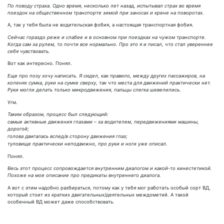
По поводу страха. Одно время, несколько лет назад, испытывал страх во время
поездок на общественном транспорте зимой при заносах и крене на поворотах.
А, так у тебя была не водительская фобия, а настоящая транспортная фобия.
Сейчас гораздо реже и слабее и в основном при поездках на чужом транспорте.
Когда сам за рулем, то почти все нормально. Про это я и писал, что стал увереннее
себя чувствовать.
Вот как интересно. Понял.
Еще про позу хочу написать. Я сидел, как правило, между других пассажиров, на
коленях сумка, руки на сумке сверху, так что места для движений практически нет.
Руки могли делать только микродвижения, пальцы слегка шевелились.
Угм.
Таким образом, процесс был следующий:
самые активные движения глазами – за водителем, передвижениями машины,
дорогой;
голова двигалась вслед/в сторону движения глаз;
туловище практически неподвижно, про руки и ноги уже описал.
Понял.
Весь этот процесс сопровождается внутренним диалогом и какой-то кинестетикой.
Похоже на мое описание про предикаты внутреннего диалога.
А вот с этим надобно разбираться, потому как у тебя мог работать особый сорт ВД,
который стоит из кратких двигательных/деятельных междометий. А такой
особенный ВД может даже способствовать.