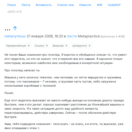
Поиск
Лента
Активность
Cписок тем
Новости
ЖЖ
CodeNLP
v2021.4.13
...
↑
metanymous
31 января 2008, 16:20
в
посте
Metapractice
(
оригинал в ЖЖ
)
Прикреплённые
Ссылки
Внешние
Цитируется
0
0
0
0
Не понял Ваши сомнения про гололед. Я коротко и обобщенно описал то, что умеет
этот водитель, но это не значит, что я перенял все его навыки. Я научился только
некоторым, возможно наиболее мне необходимым в конкретной ситуации.
Про гололед написал ты.
Машина у него конечно тяжелее, чем легковая, но легче маршрутки и грузовика,
потому, что пассажиров – 7 человек, а грузовая часть пустая, либо загружена
несколькими коробками с техникой.
Понял.
Еще этот водитель выезжает из какого-нибудь выезда на основную дорогу гораздо
быстрее, чем я это делал: хорошо оценивает расстояние до ближайшей машины и
свою скорость. Я в таких ситуациях долго жду удобного момента,
перестраховываюсь, действую наверняка. Сейчас – после обучения действую
быстрее.
Аааа, тебя подводили сомнения - типа ехать - не ехать, а в итоге, ты выезжал, уже
явно опаздывая с этим :)