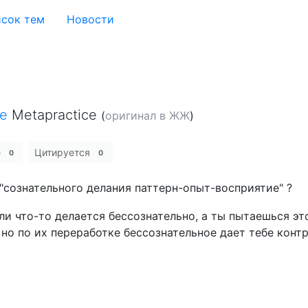
сок тем
Новости
е
Metapractice
(
оригинал в ЖЖ
)
е
Цитируется
0
0
"сознательного делания паттерн-опыт-восприятие" ?
если что-то делается бессознательно, а ты пытаешься э
 но по их переработке бессознательное дает тебе кон