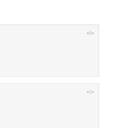
</>
</>