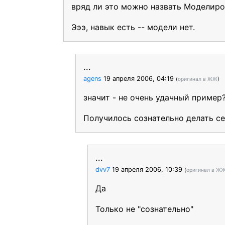
вряд ли это можно назвать Моделир
Эээ, навык есть -- модели нет.
...
agens
19 апреля 2006, 04:19
(
оригинал в ЖЖ
)
значит - не очень удачный пример?
Получилось сознательно делать с
...
dvv7
19 апреля 2006, 10:39
(
оригинал в Ж
Да
Только не "сознательно"