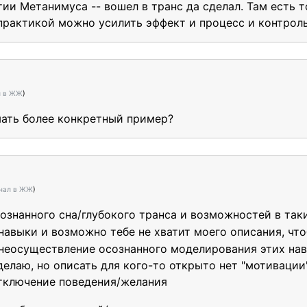
тии Метанимуса -- вошел в транс да сделал. Там есть 
практикой можно усилить эффект и процесс и контрол
л в ЖЖ
)
ать более конкретный пример?
нал в ЖЖ
)
ознанного сна/глубокого транса и возможностей в так
навыки и возможно тебе не хватит моего описания, чт
неосуществление осознанного моделирования этих навы
делаю, но описать для кого-то открыто нет "мотивации
отключение поведения/желания