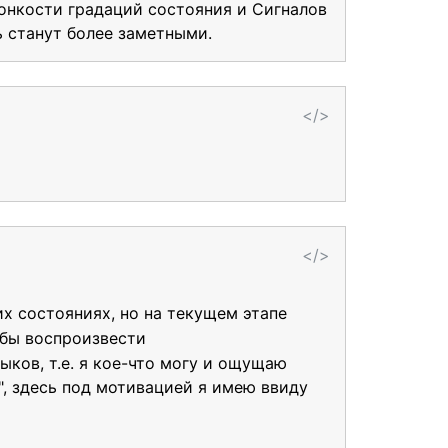
тонкости градаций состояния и Сигналов
ь станут более заметными.
</>
</>
их состояниях, но на текущем этапе
обы воспроизвести
ков, т.е. я кое-что могу и ощущаю
", здесь под мотивацией я имею ввиду