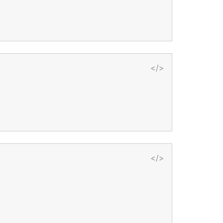
</>
</>