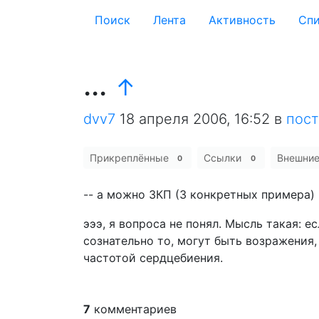
Поиск
Лента
Активность
Cпи
...
↑
dvv7
18 апреля 2006, 16:52
в
пост
Прикреплённые
Ссылки
Внешни
0
0
-- а можно 3КП (3 конкретных примера) 
эээ, я вопроса не понял. Мысль такая: 
сознательно то, могут быть возражения,
частотой сердцебиения.
7
комментариев