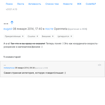
Поиск
Лента
Активность
Cписок тем
Новости
ЖЖ
CodeNLP
v2021.4.13
...
↑
eugzol
08 января 2014, 17:40
в
посте
Openmeta
(
оригинал в ЖЖ
)
Прикреплённые
Ссылки
Внешние
Цитируется
0
0
0
0
А-а-а!
Так что ж вы сразу не сказали!
Теперь понял :) Это как координата-скорость-
ускорение в математике/физике :)
1
комментарий
...
</>
metanymous
09 января 2014, 09:38
(
оригинал в ЖЖ
)
Самая странная аллегория, которую я видел/слышал :)