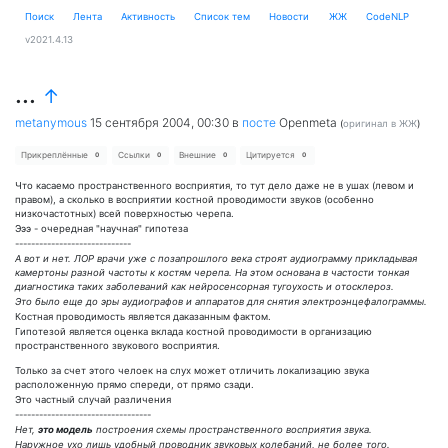
Поиск
Лента
Активность
Cписок тем
Новости
ЖЖ
CodeNLP
v2021.4.13
...
↑
metanymous
15 сентября 2004, 00:30
в
посте
Openmeta
(
оригинал в ЖЖ
)
Прикреплённые
Ссылки
Внешние
Цитируется
0
0
0
0
Что касаемо пространственного восприятия, то тут дело даже не в ушах (левом и
правом), а сколько в восприятии костной проводимости звуков (особенно
низкочастотных) всей поверхностью черепа.
Эээ - очередная "научная" гипотеза
-----------------------------
А вот и нет. ЛОР врачи уже с позапрошлого века строят аудиограмму прикладывая
камертоны разной частоты к костям черепа. На этом основана в частости тонкая
диагностика таких заболеваний как нейросенсорная тугоухость и отосклероз.
Это было еще до эры аудиографов и аппаратов для снятия электроэнцефалограммы.
Костная проводимость является даказанным фактом.
Гипотезой является оценка вклада костной проводимости в организацию
пространственного звукового восприятия.
Только за счет этого челоек на слух может отличить локализацию звука
расположенную прямо спереди, от прямо сзади.
Это частный случай различения
----------------------------------
Нет,
это модель
построения схемы пространственного восприятия звука.
Наружное ухо лишь удобный проводник звуковых колебаний, не более того.