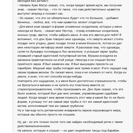
мелодия без ритма?):
- Нагваль Хуан Матус сказал, что, когда придет время идти, мы получим
знак, - сказал Нестор, - что-то такое, что нам действительно нравится,
выступит вперед и позовет нас.
- Он сказал, что это не обязательно будет что-то большое, - добавил
Бениньо, - любое, все, что нам нравится, может сгодиться.
- Для меня знак придет в форме оловянных солдатиков, которых у меня
никогда не было, - сказал мне Нестор, - отряд оловянных солдатиков,
конных гусар, явится, чтобы забрать меня. А чем это явится для тебя? Я
вспомнил, что дон Хуан говорил мне однажды, что смерть может стоять
позади чего угодно, даже позади точки в моем блокноте, потом он дал
мне некоторую метафору моей смерти. Я рассказал ему, что однажды,
гуляя по бульвару голливуда в Лос-анжелесе, я услышал звуки трубы,
игравшей старый идиотский популярный мотив. Музыка исходила из
магазина грампластинок на этой улице. Никогда я не слышал более
приятного звука. Я был захвачен им. Я был вынужден присесть на
паребрик. Медный звук трубы попадал мне прямо в мозг. Я его ощущал над
своим правым виском. Он ласкал меня, пока я не опьянел от него. Когда он
умолк, я знал, что нет способа когда-нибудь
повторить это ощущение, и у меня было достаточно отрешенности, чтобы
не броситься в магазин и не купить эту пластинку вместе со
стереопроигрывателем, чтобы проигрывать ее. Дон Хуан сказал, что это
было знаком, который был дан мне силами, управляющими судьбами
людей. Когда придет мое время покинуть этот мир в какой бы то ни было
форме, я услышу тот же самый звук трубы и тот же самый идиотский
мотив, исполняемый тем же самым трубачом.
Ну и там еще есть ритмические инварианты звуков окружающего мира,
которые мы обычно просто не слышим.
Ну, да - но это только после того как найден необходимый ритм с таким
действием/значением.
На записи, которую я слушал -- он дает индейские танцы под барабан.