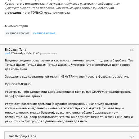
Кроме того в интерпретации звуковых иппульсов участвует и вибрационная
чувствительность тела человека. Там есть мощная связь с кинестетикой.
это модель
- это ТОЛЬКО модель-гипотеза.
4
комментария
сначала старые
сначала новые
ВибрацияТела
</>
dvv7
27 сентября 2004, 12:00
(
оригинал в ЖЖ
)
Бэндлер смоделировал зачем и как всякие племена танцуют под ритм барабана. Там
ТатаДа Дадам ТатаДа Дадам ТатаДа Дадам... ЧувствоВнутреннегоРитма дает основу
для сравнения.
Замедлить ход сознательной мысли ИЗНУТРИ--тунелировать фовеальное зрение.
ОДНОВРЕМЕННО
Убыстрить наблюдения или даже движения в такт ритму СНАРУЖИ--задействовать
периферическое зрение.
Результат: рассеяние времени (в нужном направлении, например быстрое
воспринимается медленно), более четкое восприятие звуков (слушайте паузы
между словами, между буквами), резко усиленная общее бодрствование--
восприятие. Бэндлер рассказывает, что так он получает точность в своих сигналах и
речи: то что быстро для публики--медленно для него.
Re: ВибрацияТела
</>