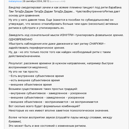
metanymous
28 сентября 2004, 06:12
(
оригинал в ЖЖ
)
Бэндлер смоделировал зачем и как всякие племена танцуют под ритм барабана.
Там ТатаДа Дадам ТатаДа Дадам ТатаДа Дадам... ЧувствоВнутреннегоРитма дает
основу для сравнения.
Ну это у него давняя тема. Еще (кажется в пособии по субмодальносям) он
утверждал, что можно откалибровать больше чем один (несколько) активных
ритмов в субстрате и утилизировать их.
Замедлить ход сознательной мысли ИЗНУТРИ--тунелировать фовеальное зрение.
ОДНОВРЕМЕННО
Убыстрить наблюдения или даже движения в такт ритму СНАРУЖИ--
задействовать периферическое зрение.
Ну, да - но это только
после
того как найден необходимый ритм с таким
действием/значением.
Результат: рассеяние времени (в нужном направлении, например быстрое
воспринимается медленно),
Ну это не так просто.
--Есть внутреннее субъективное время
--есть внешнее субъективное время
--внешнее объективное время
Возьмем существование таких простых градаций:
--внутренее субъективное - замедленное - ускоренное
--внешнее субъективное - замедленное - ускоренное
--внешнее объективное - воспринимается - не воспринимается
Вот сколько всего будет формальных комбинаций?
Некоторые из них имеют вполне заметное психологическое значение.
более четкое восприятие звуков (слушайте паузы между словами, между
буквами),
Это может быть и вне состояний с измененым ритмом.