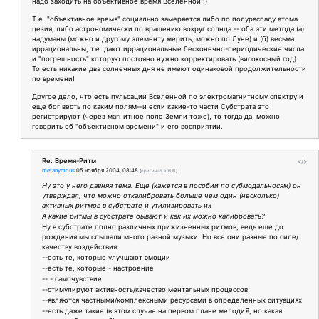
надо заходить на объективное время Вселенной :)
Т.е. "объективное время" социально замеряется либо по полураспаду атома
цезия, либо астрономически по вращению вокруг солнца -- оба эти метода (а)
надуманы (можно и другому элементу мерить, можно по Луне) и (б) весьма
иррациональны, т.е. дают иррациональные бесконечно-периодические числа
и "погрешность" которую постояно нужно корректировать (високосный год).
То есть никакие два солнечных дня не имеют одинаковой продолжительности
по времени!
Другое дело, что есть пульсации Вселенной по электромагнитному спектру и
еще бог весть по каким полям--и если какие-то части Субстрата это
регистрируют (через магнитное поле Земли тоже), то тогда да, можно
говорить об "объективном времени" и его восприятии.
Re: Время-Ритм
</>
metanymous
05 ноября 2004, 08:48
(
оригинал в ЖЖ
)
Ну это у него давняя тема. Еще (кажется в пособии по субмодальносям) он
утверждал, что можно откалибровать больше чем один (несколько)
активных ритмов в субстрате и утилизировать их
А какие ритмы в субстрате бывают и как их можно калибровать?
Ну в субстрате полно различных прижизненных ритмов, ведь еще до
рождения мы слышали много разной музыки. Но все они разные по силе/
качеству воздействия:
--есть те, которые улучшают эмоции
--есть те, которые - настроение
-- - самочувствие
--стимулируют активность/качество ментальных процессов
--являются частными/комплексными ресурсами в определенных ситуациях
--есть даже такие (в этом случае на первом плане мелодиЯ, но какая