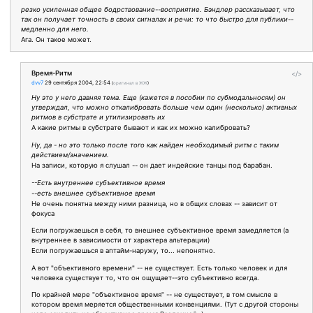
резко усиленная общее бодрствование--восприятие. Бэндлер рассказывает, что
так он получает точность в своих сигналах и речи: то что быстро для публики--
медленно для него.
Ага. Он такое может.
Время-Ритм
</>
dvv7
29 сентября 2004, 22:54
(
оригинал в ЖЖ
)
Ну это у него давняя тема. Еще (кажется в пособии по субмодальносям) он
утверждал, что можно откалибровать больше чем один (несколько) активных
ритмов в субстрате и утилизировать их
А какие ритмы в субстрате бывают и как их можно калибровать?
Ну, да - но это только после того как найден необходимый ритм с таким
действием/значением.
На записи, которую я слушал -- он дает индейские танцы под барабан.
--Есть внутреннее субъективное время
--есть внешнее субъективное время
Не очень понятна между ними разница, но в общих словах -- зависит от
фокуса
Если погружаешься в себя, то внешнее субъективное время замедляется (а
внутреннее в зависимости от характера альтерации)
Если погружаешься в аптайм-наружу, то... непонятно.
А вот "объективного времени" -- не существует. Есть только человек и для
человека существует то, что он ощущает--это субъективно всегда.
По крайней мере "объективное время" -- не существует, в том смысле в
котором время меряется общественными конвенциями. (Тут с другой стороны