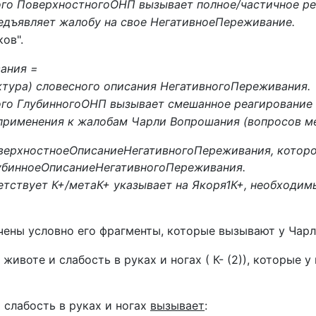
го ПоверхностногоОНП вызывает полное/частичное реа
едъявляет жалобу на свое НегативноеПереживание.
ов".
ания =
ктура) словесного описания НегативногоПереживания.
го ГлубинногоОНП вызывает смешанное реагирование К
применения к жалобам Чарли Вопрошания (вопросов ме
верхностноеОписаниеНегативногоПереживания, которое
убинноеОписаниеНегативногоПереживания.
етствует К+/метаК+ указывает на Якоря1К+, необходим
ены условно его фрагменты, которые вызывают у Чарли
в животе и слабость в руках и ногах ( К- (2)), которые 
 слабость в руках и ногах
вызывает
: