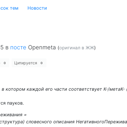
сок тем
Новости
15
в
посте
Openmeta
(
оригинал в ЖЖ
)
е
Цитируется
0
0
в котором каждой его части соответствует К-/метаК- 
ся пауков.
реживания =
структура) словесного описания НегативногоПережива