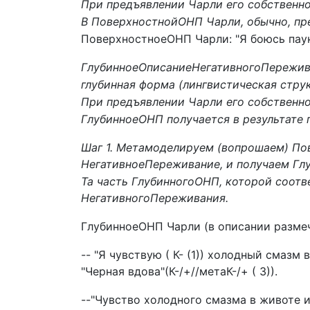
При предъявлении Чарли его собственно
В ПоверхностнойОНП Чарли, обычно, пр
ПоверхностноеОНП Чарли: "Я боюсь паук
ГлубинноеОписаниеНегативногоПережив
глубинная форма (лингвистическая стру
При предъявлении Чарли его собственно
ГлубинноеОНП получается в результате 
Шаг 1. Метамоделируем (вопрошаем) По
НегативноеПереживание, и получаем Гл
Та часть ГлубинногоОНП, которой соотв
НегативногоПереживания.
ГлубинноеОНП Чарли (в описании размеч
-- "Я чувствую ( К- (1)) холодный смазм 
"Черная вдова"(К-/+//метаК-/+ ( 3)).
--"Чувство холодного смазма в животе и