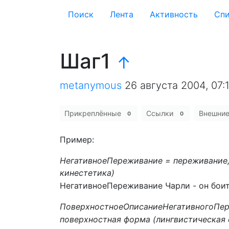
Поиск
Лента
Активность
Cпи
Шаг1
↑
metanymous
26 августа 2004, 07:
Прикреплённые
Ссылки
Внешни
0
0
Пример:
НегативноеПереживание = переживание, 
кинестетика)
НегативноеПереживание Чарли - он боит
ПоверхностноеОписаниеНегативногоПе
поверхностная форма (лингвистическая 