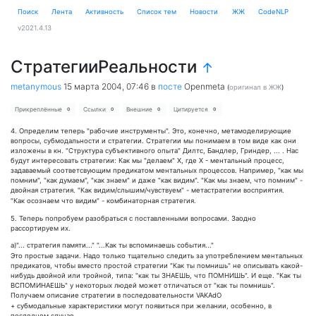
Поиск
Лента
Активность
Cписок тем
Новости
ЖЖ
CodeNLP
v2021.4.13
СтратегииРеальности
↑
metanymous
15 марта 2004, 07:46
в
посте
Openmeta
(
оригинал в ЖЖ
)
Прикреплённые
Ссылки
Внешние
Цитируется
0
0
0
0
4. Определим теперь "рабочие инструменты". Это, конечно, метамоделирующие
вопросы, субмодальности и стратегии. Стратегии мы понимаем в том виде как они
изложены в кн. "Структура субъективного опыта" Дилтс, Бандлер, Гриндер, ... . Нас
будут интересовать стратегии: Как мы "делаем" Х, где Х - ментальный процесс,
задаваемый соответсвующим предикатом ментальных процессов. Например, "как мы
помним", "как думаем", "как знаем" и даже "как видим". "Как мы знаем, что помним" -
двойная стратегия. "Как видим/слышим/чувствуем" - метастратегии восприятия.
"Как осознаем что видим" - комбинаторная стратегия.
5. Теперь попробуем разобраться с поставленными вопросами. Заодно
рассортируем их.
а)"... стратегия памяти..." "...Как ты вспоминаешь события..."
Это простые задачи. Надо только тщательно следить за употреблением ментальных
предикатов, чтобы вместо простой стратегии "Как ты помнишь" не описывать какой-
нибудь двойной или тройной, типа: "как ты ЗНАЕШЬ, что ПОМНИШЬ". И еще. "Как ты
ВСПОМИНАЕШЬ" у некоторых людей может отличаться от "как ты помнишь".
Получаем описание стратегии в последовательности VAKAdO
+ субмодальные характеристики могут появиться при желании, особенно, в
последнем случае.