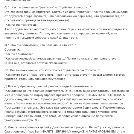
б) "...Как ты отличаешь "фантазии" от "действительности..."
Это сложная тройная стратегия. Состоит из двух "простых": "Как ты отличаешь одно
от другого"(четыре варианта, - по расположению пары того, что сравнивается, по
отношению к границе внешнее/внутреннее).
"Как ты фантазируешь"
А вот с "Действительностью" - чуть позже. Здесь же отметим, что важно разделять
внешнюю/внутреннюю. Потому что фантазии - это процесс внутренний, и не
понятно в исходном вопросе о какой Д. идет речь.
в) "...Как ты понимаешь, что реально, а что нет..."
Состоит из:
"Как ты понимаешь"
"Как сравниваешь/различаешь/разнишь ..." Прямо не сказано, но присутствует...
И, вот она, осталась в остатке "Реальность".
г)"...Как ты понимаешь, что это событие "действительно" было..."
"Как нечто было", "как нечто есть", "как нечто существует" - новый элемент в этом
примере. Различать внешнее/внутреннее.
д) Вот и добрались до чистой реальности/действительности.
"Как для нас нечто реально/действительно" в чистом виде исследовать невозможно!
Уже в приведенной формулировке прячестся процесс ЕСТЬ/БЫТЬ/СУЩЕСТВОВАТЬ.
Да это и неудивительно. Прямой доступ к Р/Д процессам вкрывает то, что можно
назвать "константы восприятия реальности". А они на удивление легко меняются.
Последствия очевидны. Это как в трансформаторную будку влезть. Поэтому прямо
Реальность/Действительность экологично моделировать через Чувственную
Референцию Реальности, при этом, моделирующее описание получается
"замороченным"(см. 3.).
6. Для терапевтических целей у Дилтса описан процесс ( Веры.Путь к здоровью и
благополучию): "как Вы (1)ЗНАЕТЕ (2)РАЗНИЦУ между(3) ФАНТАЗИРОВАНИЕМ о том,