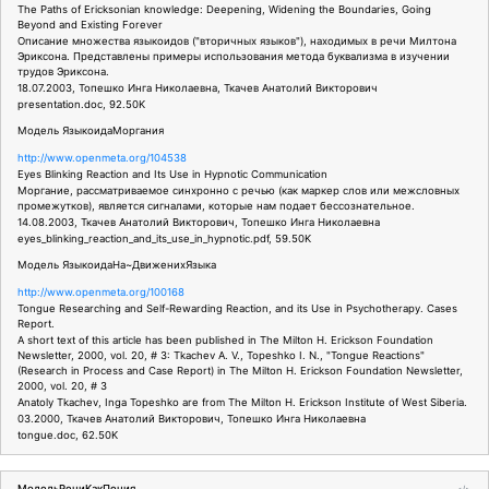
The Paths of Ericksonian knowledge: Deepening, Widening the Boundaries, Going
Beyond and Existing Forever
Описание множества языкоидов ("вторичных языков"), находимых в речи Милтона
Эриксона. Представлены примеры использования метода буквализма в изучении
трудов Эриксона.
18.07.2003, Топешко Инга Николаевна, Ткачев Анатолий Викторович
presentation.doc, 92.50K
Модель ЯзыкоидаМоргания
http://www.openmeta.org/104538
Eyes Blinking Reaction and Its Use in Hypnotic Communication
Моргание, рассматриваемое синхронно с речью (как маркер слов или межсловных
промежутков), является сигналами, которые нам подает бессознательное.
14.08.2003, Ткачев Анатолий Викторович, Топешко Инга Николаевна
eyes_blinking_reaction_and_its_use_in_hypnotic.pdf, 59.50K
Модель ЯзыкоидаНа~ДвиженихЯзыка
http://www.openmeta.org/100168
Tongue Researching and Self-Rewarding Reaction, and its Use in Psychotherapy. Cases
Report.
A short text of this article has been published in The Milton H. Erickson Foundation
Newsletter, 2000, vol. 20, # 3: Tkachev A. V., Topeshko I. N., "Tongue Reactions"
(Research in Process and Case Report) in The Milton H. Erickson Foundation Newsletter,
2000, vol. 20, # 3
Anatoly Tkachev, Inga Topeshko are from The Milton H. Erickson Institute of West Siberia.
03.2000, Ткачев Анатолий Викторович, Топешко Инга Николаевна
tongue.doc, 62.50K
МодельРечиКакПения