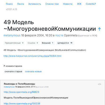
Поиск
Лента
Активность
Cписок тем
Новости
ЖЖ
CodeNLP
v2021.4.13
49 Модель
~МногоуровневойКоммуникации
↑
metanymous
18 февраля 2004, 16:30
в
посте
Openmeta
(
оригинал в ЖЖ
)
Прикреплённые
Ссылки
Внешние
Цитируется
0
0
1
15
49 Модель ~МногоуровневойКоммуникации (MultiLeveledCommunication)
http://www.livejournal.com/users/ma_vijaya/15084.html
7
комментариев
сначала старые
сначала новые
Языкоиды и ПолиЯзыкоиды
</>
metanymous
19 февраля 2004, 07:11
(
оригинал в ЖЖ
)
http://www.openmeta.org/98823
Модель ПолиЯзыкоиднойЭриксонианскойКоммуникации
http://www.openmeta.org/100239