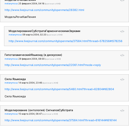
</>
metanymous
25 февраля 2004, 04:16
(
оригинал в ЖЖ
)
http://www.livejournal.com/community/openmeta/28382.html
МодельРечиКакПения
МоделированиеСубстратаГармоническимиЗвуками
</>
metanymous
09 марта 2004, 02:20
(
оригинал в ЖЖ
)
http://www.livejournal.com/community/openmeta/37584.html?thread=578256#t578256
ГипоталамическийЯзыкоид (в дискуссии)
</>
metanymous
29 февраля 2004, 08:00
(
оригинал в ЖЖ
)
http://www.livejournal.com/community/openmeta/22061.html?mode=reply
Сила Языкоида
</>
metanymous
14 марта 2004, 23:46
(
оригинал в ЖЖ
)
http://www.livejournal.com/community/openmeta/5460.html?thread=62804#t62804
Сила Языкоида
Моделирование (онтология) СигналовСубстрата
</>
metanymous
15 марта 2004, 06:47
(
оригинал в ЖЖ
)
http://www.livejournal.com/community/openmeta/37584.html?thread=616144#t616144