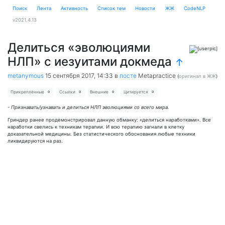
Поиск
Лента
Активность
Cписок тем
Новости
ЖЖ
CodeNLP
v2021.4.13
Делиться «эволюциями
НЛП» с иезуитами докмеда
↑
metanymous
15 сентября 2017, 14:33
в
посте
Metapractice
(
оригинал в ЖЖ
)
Прикреплённые
Ссылки
Внешние
Цитируется
0
0
0
0
- Признавать/узнавать и делиться НЛП эволюциями со всего мира.
Гриндер ранее продемонстрировал данную обманку: «делиться наработками». Все
наработки свелись к техникам терапии. И всю терапию загнали в клетку
доказательной медицины. Без статистического обоснования любые техники
ликвидируются на раз.