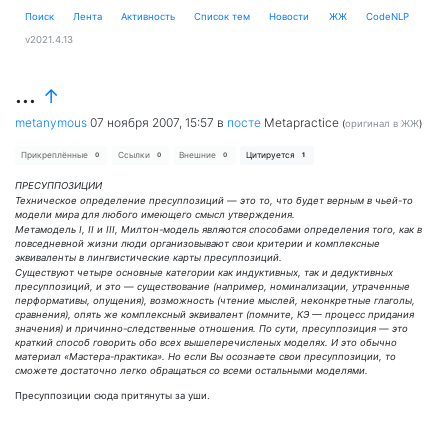
Поиск
Лента
Активность
Cписок тем
Новости
ЖЖ
CodeNLP
v2021.4.13
...
↑
metanymous
07 ноября 2007, 15:57
в
посте
Metapractice
(
оригинал в ЖЖ
)
Прикреплённые
Ссылки
Внешние
Цитируется
0
0
0
1
ПРЕСУППОЗИЦИИ
Техническое определение пресуппозиций — это то, что будет верным в чьей-то
модели мира для любого имеющего смысл утверждения.
Метамодель I, II и III, Милтон-модель являются способами определения того, как в
повседневной жизни люди организовывают свои критерии и комплексные
эквиваленты в лингвистические карты пресуппозиций.
Существуют четыре основные категории как индуктивных, так и дедуктивных
пресуппозиций, и это — существование (например, номинализации, утраченные
перформативы, опущения), возможность (чтение мыслей, неконкретные глаголы,
сравнения), опять же комплексный эквивалент (помните, КЭ — процесс придания
значения) и причинно-следственные отношения. По сути, пресуппозиция — это
краткий способ говорить обо всех вышеперечисленых моделях. И это обычно
материал «Мастера-практика». Но если Вы осознаете свои пресуппозиции, то
сможете достаточно легко обращаться со всеми остальными моделями.
Пресуппозиции сюда притянуты за уши.