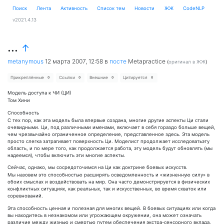
Поиск
Лента
Активность
Cписок тем
Новости
ЖЖ
CodeNLP
v2021.4.13
...
↑
metanymous
12 марта 2007, 12:58
в
посте
Metapractice
(
оригинал в ЖЖ
)
Прикреплённые
Ссылки
Внешние
Цитируется
0
0
0
0
Модель доступа к ЧИ (ЦИ)
Том Хини
Способность
С тех пор, как эта модель была впервые создана, многие другие аспекты Ци стали
очевидными. Ци, под различными именами, включает в себя гораздо больше вещей,
чем чрезвычайно ограниченное определение, представленное здесь. Эта модель
просто слегка затрагивает поверхность Ци. Моделист продолжает исследоватьэту
область, и по мере того, как продолжается работа, эту модель будут обновлять (мы
надеемся), чтобы включить эти многие аспекты.
Сейчас, однако, мы сосредоточимся на Ци как доктрине боевых искусств.
Мы назовем это способностью расширять осведомленность и «жизненную силу» в
обоих смыслах и воздействовать на мир. Она часто демонстрируется в физических
конфликтных ситуациях, как реальных, так и искусственных, во время схваток или
соревнований.
Эта способность ценная и полезная для многих вещей. В боевых ситуациях или когда
вы находитесь в незнакомом или угрожающем окружении, она может означать
различие между жизнью и смертью путем обеспечения экстра-сенсорного вклада.