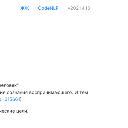
ЖЖ
CodeNLP
v2021.4.13
еловек".
ния сознания воспринимающего. И тем
to=315661
)
ческие цели.