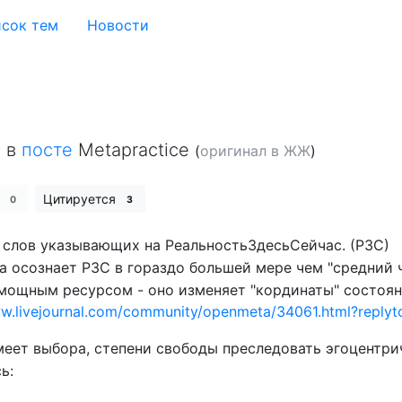
сок тем
Новости
2
в
посте
Metapractice
(
оригинал в ЖЖ
)
е
Цитируется
0
3
 слов указывающих на РеальностьЗдесьСейчас. (РЗС)
а осознает РЗС в гораздо большей мере чем "средний ч
 мощным ресурсом - оно изменяет "кординаты" состоя
ww.livejournal.com/community/openmeta/34061.html?reply
имеет выбора, степени свободы преследовать эгоцентри
ь: