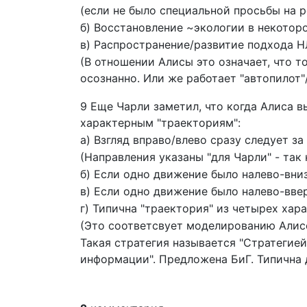
(если не было специальной просьбы на 
б) Восстановление ~экологии в некотор
в) Распространение/развитие подхода Н
(В отношении Алисы это означает, что т
осознанно. Или же работает "автопилот"
9 Еще Чарли заметил, что когда Алиса в
характерным "траекториям":
а) Взгляд вправо/влево сразу следует за
(Направления указаны "для Чарли" - так 
б) Если одно движение было налево-вниз
в) Если одно движение было налево-ввер
г) Типична "траектория" из четырех хара
(Это соответсвует моделированию Алисо
Такая стратегия называется "Стратегией
информации". Предложена БиГ. Типична д