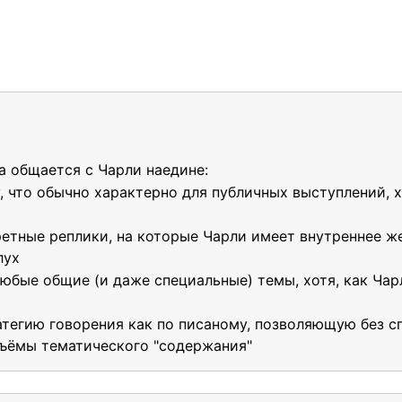
да общается с Чарли наедине:
у, что обычно характерно для публичных выступлений, 
ретные реплики, на которые Чарли имеет внутреннее ж
лух
юбые общие (и даже специальные) темы, хотя, как Чар
ратегию говорения как по писаному, позволяющую без с
бъёмы тематического "содержания"