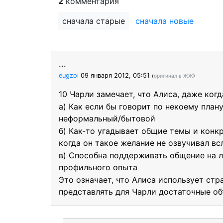
2
комментария
сначала старые
сначала новые
...
eugzol
09 января 2012, 05:51
(
оригинал в ЖЖ
)
10 Чарли замечает, что Алиса, даже ког
а) Как если бы говорит по некоему план
неформальный/бытовой
б) Как-то угадывает общие темы и конк
когда он такое желание не озвучивал вс
в) Способна поддерживать общение на л
профильного опыта
Это означает, что Алиса использует ст
представлять для Чарли достаточные о