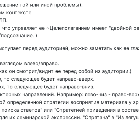
решение той или иной проблемы).
ом контексте.
ЛП.
о что управляет ее ~Целеполаганием имеет "двойной ре
/подсознание. )
ыступает перед аудиторией, можно заметать как ее гл
 взглядом влево/вправо.
как он смотрит/видит ее перед собой из аудитории.)
, то следующее будет направо-вверх.
х, то следующее будет направо-вниз.
ктерных направлений. Например: лево-низ - право-верх
й определенной стратегии восприятия материала у зри
 поиска ответов" или "Стратегией приведения в соотв
ля их семинарской экспрессии. "Спрятана" в "Из лягуш