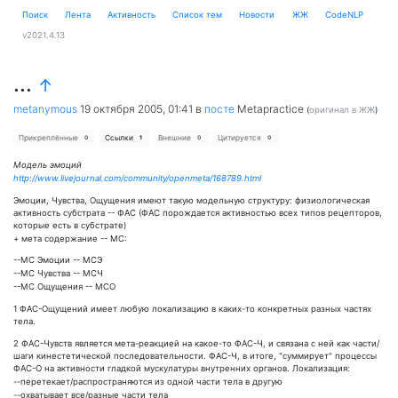
Поиск
Лента
Активность
Cписок тем
Новости
ЖЖ
CodeNLP
v2021.4.13
...
↑
metanymous
19 октября 2005, 01:41
в
посте
Metapractice
(
оригинал в ЖЖ
)
Прикреплённые
Ссылки
Внешние
Цитируется
0
1
0
0
Модель эмоций
http://www.livejournal.com/community/openmeta/168789.html
Эмоции, Чувства, Ощущения имеют такую модельную структуру: физиологичеcкая
активность субстрата -- ФАС (ФАС порождается активностью всех типов рецепторов,
которые есть в субстрате)
+ мета содержание -- МС:
--МС Эмоции -- МСЭ
--МС Чувства -- МСЧ
--МС Ощущения -- МСО
1 ФАС-Ощущений имеет любую локализацию в каких-то конкретных разных частях
тела.
2 ФАС-Чувств является мета-реакцией на какое-то ФАС-Ч, и связана с ней как части/
шаги кинестетической последовательности. ФАС-Ч, в итоге, "суммирует" процессы
ФАС-О на активности гладкой муcкулатуры внутренних органов. Локализация:
--перетекает/распространяются из одной части тела в другую
--охватывает все/разные части тела