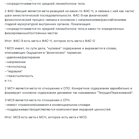
--сосредоточивается по средней линии/полосе тела.
2 ФАС-Эмоций является мета-реакцией на какое-то ФАС-Ч, и связана с ней как части/
шаги кинестетической последовательности. ФАС-Э как физический/
физиологический процесс связана в основном с напряжениями/расслаблениями
гладкой муcкулатурой внутренних органов. Локализация:
--сосредоточивается по средней линии/полосе тела в каких-то определенных
фиксированных/постоянных местах
Итог: ФАС-Э есть мета к ФАС-Ч, которое есть мета к ФАС-О
1 МСО имеет, по сути дела, "нулевое" содержание и выражается в словах,
описывающих Ощущения в "физических" терминах:
--давление/распирание
--напряжение
--тепло/холод
--"мурашки"
--тяжесть/легкость
и т.п.
2 МСЧ является мета по отношению к СПО. Конкретное содержание вариабельно и
формирует основное содержание динамики так называемых "ТекущихПереживаний".
3 МСЭ является мета по отношению к СПЧ.
--имеют отражения/названия в конвенциальном словаре
--поддерживают/входят/являются компонентами иерархий ценностей.
Итог: МСЭ есть мета к МСЧ, которое есть мета к МСО.