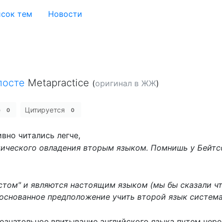
сок тем
Новости
посте
Metapractice
(
оригинал в ЖЖ
)
е
Цитируется
0
0
вно читались легче,
ического овладения вторым языком. Помнишь у Бейтс
том" и являются настоящим языком (мы бы сказали чт
основанное предположение учить второй язык система
сознательное впитывание английского языка путем че