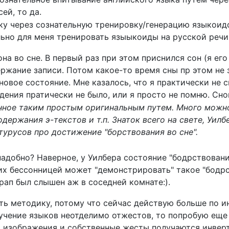
ей, то да.
ку через сознательную тренировку/генерацию языкоидо
льно для меня тренировать языыкоиды на русской речи
а во сне. В первый раз при этом приснился сон (я его
ржание записи. Потом какое-то время сны пр этом не 
новое состояние. Мне казалось, что я практически не с
ения пратически не было, или я просто не помню. Снов
енное таким простым оригинальным путем. Много можно
одержания э-текстов и т.п. Знаток всего на свете, Уил
турусов про достижение "борствования во сне".
адобно? Наверное, у Уилбера состояние "бодрствовани
их бессонницей может "демонстрировать" такое "бодрст
 храп был слышен аж в соседней комнате:).
ть методику, потому что сейчас действую больше по и
зучение языков неотделимо отжестов, то попробую еще
 изображения и собственные жесты получаются инверт