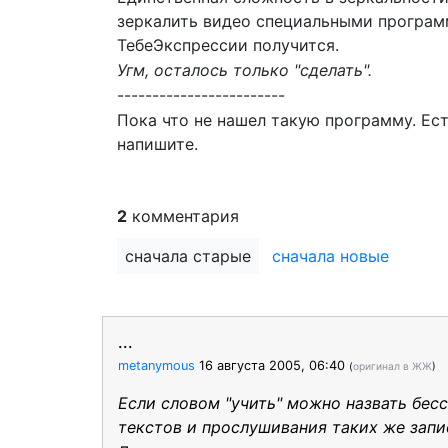
зеркалить видео специальными программ
ТебеЭкспрессии получится.
Угм, осталось только "сделать".
------------------------
Пока что не нашел такую программу. Есть
напишите.
2
комментария
сначала старые
сначала новые
...
metanymous
16 августа 2005, 06:40
(
оригинал в ЖЖ
)
Если словом "учить" можно назвать бес
текстов и прослушивания таких же запис