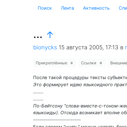
Поиск
Лента
Активность
Cпи
...
↑
bionycks
15 августа 2005, 17:13
в
Прикреплённые
Ссылки
Внешни
0
0
После такой процедуры тексты субъекти
Это формирует идею языкоидного практ
.........
.........
По-Бейтсону "слова-вместе-с-тоном-жес
языкоиды). Отсюда возникает вполне об
------------------------
Если словом "учить" можно назвать бес