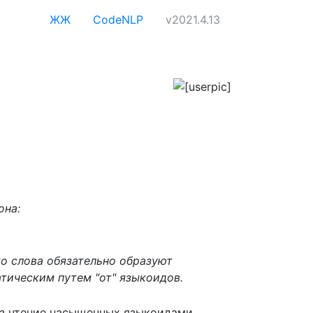
ЖЖ
CodeNLP
v2021.4.13
она:
о слова обязательно образуют
тическим путем "от" языкоидов.
рез чтение насыщенных языкоидами