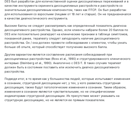
DES был разработан для количественной оценки диссоциативных переживаний и в
качестве инструмента скрининга диссоциативных расстройств и расстройств со
значительным диссоциативным компонентом, таких как ПТСР. Он был разработан
для использования со взрослыми (лицами от 18 лет и старше). Он не предназначался
в качестве диагностического инструмента.
Высокие баллы не следует рассматривать как определенный показатель диагноза
диссоциативного расстройства. Однако, если клиенты набрали более 20 баллов по
DES или положительно реагируют на клинические признаки в таблице симптомов,
показанной ранее, терапевту следует заподозрить наличие диссоциативного
расстройства. Он / она должен провести собеседование с клиентом, чтобы узнать
больше об опыте, который способствует получению высокого балла.
Другим вариантом является составление расписания собеседований при
диссоциативных расстройствах (Ross et al., 1990) и структурированного клинического
интервью (Steinberg et al., 1990). Аналогично с DES-T. В таких случаях терапевт
должен быть в состоянии поставить или исключить диагноз диссоциативного
расстройства.
Подводя итог, в то время как у большинства людей, которые испытывают изменения
в сознании, структурной диссоциации нет, у тех, у кого развилась структурная
диссоциация, также будут патологические изменения в сознании. Таким образом,
изменения в сознании являются чувствительными, но не специфическими
индикаторами структурной диссоциации. Их присутствие может указывать на
структурную диссоциацию, но не является ее прямым показателем.