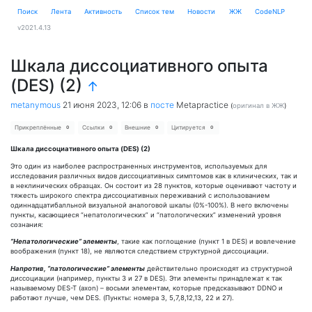
Поиск
Лента
Активность
Cписок тем
Новости
ЖЖ
CodeNLP
v2021.4.13
Шкала диссоциативного опыта
(DES) (2)
↑
metanymous
21 июня 2023, 12:06
в
посте
Metapractice
(
оригинал в ЖЖ
)
Прикреплённые
Ссылки
Внешние
Цитируется
0
0
0
0
Шкала диссоциативного опыта (DES) (2)
Это один из наиболее распространенных инструментов, используемых для
исследования различных видов диссоциативных симптомов как в клинических, так и
в неклинических образцах. Он состоит из 28 пунктов, которые оценивают частоту и
тяжесть широкого спектра диссоциативных переживаний с использованием
одиннадцатибалльной визуальной аналоговой шкалы (0%-100%). В него включены
пункты, касающиеся “непатологических” и “патологических” изменений уровня
сознания:
”Непатологические” элементы
, такие как поглощение (пункт 1 в DES) и вовлечение
воображения (пункт 18), не являются следствием структурной диссоциации.
Напротив, “патологические” элементы
действительно происходят из структурной
диссоциации (например, пункты 3 и 27 в DES). Эти элементы принадлежат к так
называемому DES-T (axon) – восьми элементам, которые предсказывают DDNO и
работают лучше, чем DES. (Пункты: номера 3, 5,7,8,12,13, 22 и 27).