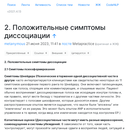
Поиск
Лента
Активность
Cписок тем
Новости
ЖЖ
CodeNLP
v2021.4.13
2. Положительные симптомы
диссоциации
↑
metanymous
21 июня 2023, 11:41
в
посте
Metapractice
(
оригинал в ЖЖ
)
Прикреплённые
Ссылки
Внешние
Цитируется
0
0
0
0
2. Положительные симптомы диссоциации
2.1 Симптомы психоформирования
Симптомы Шнейдера (Психические вторжения одной диссоциативной части в
другую
часто интерпретируются клиницистами как свидетельство некоторых из 11
симптомов шизофрении первого ранга по Шнейдеру. Они включают галлюцинации,
такие как голоса, спорящие или комментирующие, и слышимые мысли. Пациент
обычно воспринимает диссоциированные голоса как исходящие изнутри головы и,
как правило, могут вести беседу с терапевтом и с другими частями личности. Это
контрастирует с голосами шизофрении, которые доносятся извне. Другим
распространенным опытом является ощущение, что мысли были “вложены” или
“извлечены” из их разума. Это может быть опытом ANP в исполнительном
управлении в то время, когда ввод или извлечение находится под контролем EP.)
Когнитивные оценки (Диссоциативные части могут иметь разные мировоззрения,
самоощущение и системы убеждений.
В зависимости от того, какая часть
‘контролирует’, могут произойти запутанные сдвиги в восприятии людей, ситуаций и