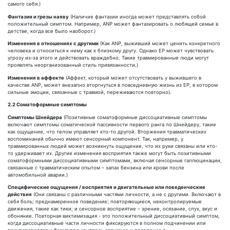
самого себя.)
Фантазии и грезы наяву
(Наличие фантазии иногда может представлять собой
положительный симптом. Например, ANP может фантазировать о любящей семье в
детстве, когда все было наоборот.)
Изменения в отношениях с другими
(Как ANP, выживший может ценить конкретного
человека и относиться к нему как к близкому другу. Однако EP может чувствовать
угрозу из-за этого и действовать враждебно. Такие травмированные люди могут
проявлять неорганизованный стиль привязанности.)
Изменения в аффекте
(Аффект, который может отсутствовать у выжившего в
качестве ANP, может внезапно вторгнуться в повседневную жизнь из EP, в котором
сильные эмоции, связанные с травмой, переживаются повторно).
2.2 Соматоформные симптомы
Симптомы Шнейдера
(Позитивные соматоформные диссоциативные симптомы
включают симптомы соматической пассивности первого ранга по Шнейдеру, такие
как ощущение, что телом управляет кто-то другой. Вторжения травматических
воспоминаний обычно имеют сенсорный компонент. Так, например, у
травмированных людей может возникнуть ощущение, что их руки связаны или кто-
то удерживает их. Другие изменения восприятия также могут быть позитивными
соматоформными диссоциативными симптомами, включая сенсорные галлюцинации,
связанные с травматическим опытом – запах бензина или крови после
автомобильной аварии.)
Специфические ощущения / восприятия и двигательные или поведенческие
действия
(Они связаны с различными частями личности, а не с другими. Включают в
себя боль; преднамеренное поведение; повторяющиеся, неконтролируемые
движения, такие как тики; и сенсорное восприятие – зрение, осязание, слух, вкус и
обоняние. Повторная виктимизация - это положительный диссоциативный симптом,
когда диссоциативные части личности фиксируются в полном подчинении или