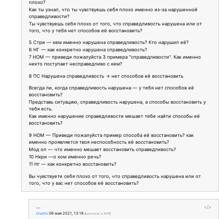
плохо?
Как ты узнал, что ты чувствуешь себя плохо именно из-за нарушенной
справедливости?
Ты чувствуешь себя плохо от того, что справедливость нарушена или от
того, что у тебя нет способов её восстановить?
5 Стри — кем именно нарушена справедливость? Кто нарушил её?
6 НГ — как конкретно нарушена справедливость?
7 НОМ — приведи пожалуйста 3 примера "справедливости". Как именно
некто поступает несправедливо с кем?
8 ПС Нарушена справедливость → нет способов её восстановить
Всегда ли, когда справедливость нарушена — у тебя нет способов её
восстановить?
Представь ситуацию, справедливость нарушена, а способы восстановить у
тебя есть.
Как именно нарушение справедливости мешает тебе найти способы её
восстановить?
9 НОМ — Приведи пожалуйста пример способа её восстановить? как
именно проявляется твоя неспособность её восстановить?
Мод оп — что именно мешает восстановить справедливость?
10 Нкри —о ком именно речь?
11 Нг — как конкретно восстановить?
Вы чувствуете себя плохо от того, что справедливость нарушена или от
того, что у вас нет способов её восстановить?
...
</>
crustis
06 мая 2021, 13:19
(
оригинал в ЖЖ
)