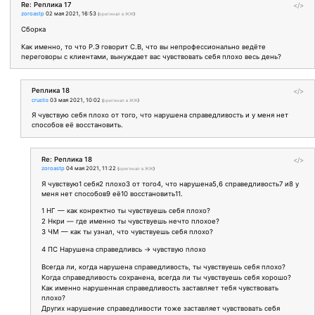
Re: Реплика 17
</>
zoroastp
02 мая 2021, 16:53
(
оригинал в ЖЖ
)
Сборка
Как именно, то что Р.Э говорит С.В, что вы непрофессионально ведёте
переговоры с клиентами, вынуждает вас чувствовать себя плохо весь день?
Реплика 18
</>
crustis
03 мая 2021, 10:02
(
оригинал в ЖЖ
)
Я чувствую себя плохо от того, что нарушена справедливость и у меня нет
способов её восстановить.
Re: Реплика 18
</>
zoroastp
04 мая 2021, 11:22
(
оригинал в ЖЖ
)
Я чувствую1 себя2 плохо3 от того4, что нарушена5,6 справедливость7 и8 у
меня нет способов9 её10 восстановить11.
1 НГ — как конректно ты чувствуешь себя плохо?
2 Нкри — где именно ты чувствуешь нечто плохое?
3 ЧМ — как ты узнал, что чувствуешь себя плохо?
4 ПС Нарушена справедливсь → чувствую плохо
Всегда ли, когда нарушена справедливость, ты чувствуешь себя плохо?
Когда справедливость сохранена, всегда ли ты чувствуешь себя хорошо?
Как именно нарушенная справедливость заставляет тебя чувствовать
плохо?
Других нарушение справедливости тоже заставляет чувствовать себя