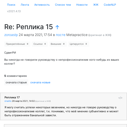
Поиск
Лента
Активность
Cписок тем
Новости
ЖЖ
CodeNLP
v2021.4.13
Re: Реплика 15
↑
zoroastp
24 марта 2021, 17:54
в
посте
Metapractice
(
оригинал в ЖЖ
)
Прикреплённые
Ссылки
Внешние
Цитируется
0
0
0
0
СдвигРИ
Вы никогда не говорили руководству о непрофессионализме кого-нибудь из ваших
коллег?
5
комментариев
сначала старые
сначала новые
Реплика 17
</>
crustis
26 марта 2021, 14:02
(
оригинал в ЖЖ
)
Я могу считать успехи некоторых везением, но никогда не говорю руководству о
непрофессионализме коллег, т.к. понимаю, что моё мнение субъективно и может
быть отражением банальной зависти.