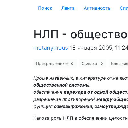
Поиск
Лента
Активность
Cпи
НЛП - общество
metanymous
18 января 2005, 11:2
Прикреплённые
Ссылки
Внешни
0
0
Кроме названных, в литературе отмечаю
общественной системы,
обеспечения
перехода от одной общест
разрешение противоречий
между общес
функция
самовыражения, самоутвержде
Какова роль НЛП в обеспечении целост