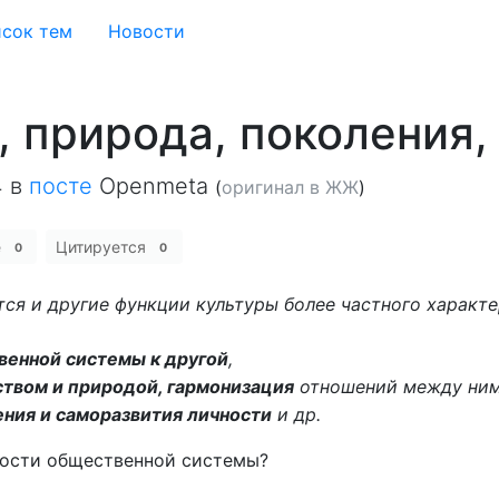
сок тем
Новости
, природа, поколения,
4
в
посте
Openmeta
(
оригинал в ЖЖ
)
е
Цитируется
0
0
тся и другие функции культуры более частного характ
венной системы к другой
,
твом и природой, гармонизация
отношений между ни
ния и саморазвития личности
и др.
ности общественной системы?