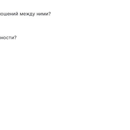
тношений между ними?
чности?