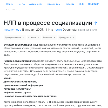
Поиск
Лента
Активность
Cписок тем
Новости
ЖЖ
CodeNLP
v2021.4.13
НЛП в процессе социализации
↑
metanymous
18 января 2005, 11:14
в
посте
Openmeta
(
оригинал в ЖЖ
)
Прикреплённые
Ссылки
Внешние
Цитируется
0
0
0
0
Функция социализации.
Под социализацией понимается включение индивидов в
общественную жизнь, усвоение ими социального опыта, знаний, ценностей, норм
поведения, соответствующих данному обществу, социальной группе, социальной
роли.
Процесс социализации
позволяет личности стать полноценным членом общества.
Этот процесс полезен и обществу, сохранению сложившихся в нем форм жизни.
Культура определяет содержание, средства и способы социализации. Социализация
начинается в детстве. Огромную роль здесь играет и семья, пример родителей,
сверстников, учителей и др. В дальнейшей жизни важную роль играют:
школа,
другие учебные заведения,
средства массовой информации,
трудовые коллективы,
неформальные группы.
Немалое значение имеет и самовоспитание.
Какую кокретно роль может играть НЛП в процессе социализации через школу,
другие учебные заведения, средства массовой информации, трудовые коллективы,