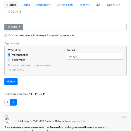
Поиск
Лента
Активность
Cписок тем
Новости
ЖЖ
CodeNLP
v2021.4.13
Просто
Сокращать текст (с потерей форматирования)
Где искать
Журналы
Автор
metapractice
openmeta
Если галочки не стоят — только
metapractice
Найти
Показаны записи
11 - 11
из
11
1
2
...
</>
psy_b
04 августа 2005, 09:02
в
посте
Metapractice
(
оригинал в ЖЖ
)
Расскажите в чем заключается РежимМетаМодельногоЧтения и как его