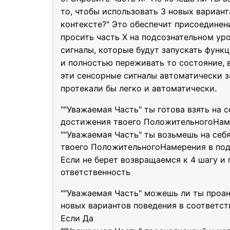
то, чтобы использовать 3 новых вариан
контексте?" Это обеспечит присоединен
просить часть Х на подсознательном у
сигналы, которые будут запускать функ
и полностью переживать то состояние, в
эти сенсорные сигналы автоматически з
протекали бы легко и автоматически.
""Уважаемая Часть" ты готова взять на 
достижения твоего ПоложительногоНаме
""Уважаемая Часть" ты возьмешь на себ
твоего ПоложительногоНамерения в под
Если не берет возвращаемся к 4 шагу и
ответственность
""Уважаемая Часть" можешь ли ты проа
новых вариантов поведения в соответс
Если Да