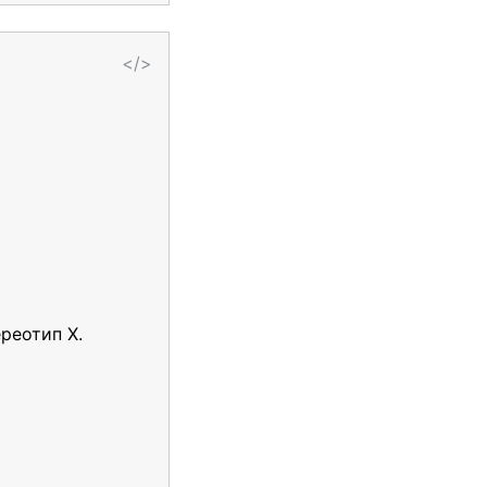
</>
реотип Х.