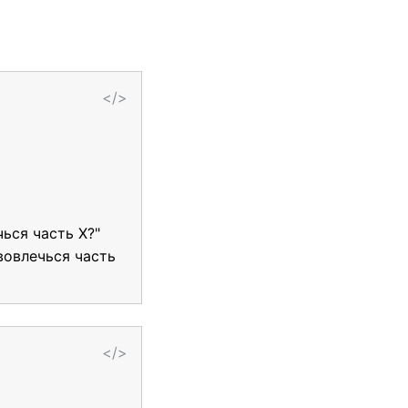
</>
ься часть Х?"
вовлечься часть
</>