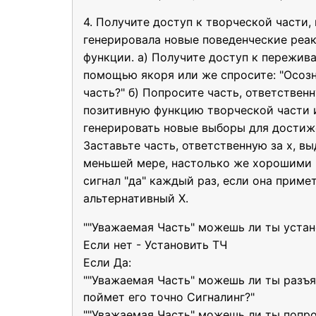
4. Получите доступ к творческой части, 
генерировала новые поведенческие реа
функции. а) Получите доступ к пережив
помощью якоря или же спросите: "Осозна
часть?" б) Попросите часть, ответствен
позитивную функцию творческой части 
генерировать новые выборы для достиж
Заставьте часть, ответственную за х, в
меньшей мере, настолько же хорошими и
сигнал "да" каждый раз, если она приме
альтернативный X.
""Уважаемая Часть" можешь ли ты устан
Если нет - Установить ТЧ
Если Да:
""Уважаемая Часть" можешь ли ты разъ
поймет его точно Сигналинг?"
""Уважаемая Часть" можешь ли ты попр