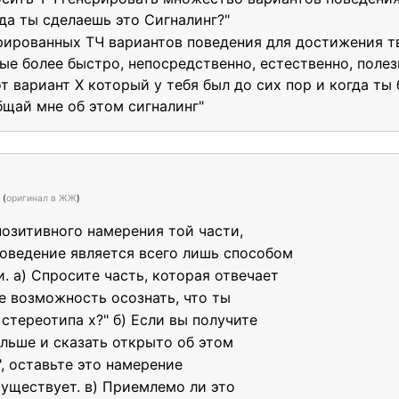
а ты сделаешь это Сигналинг?"
рированных ТЧ вариантов поведения для достижения т
ые более быстро, непосредственно, естественно, полез
т вариант Х который у тебя был до сих пор и когда ты
бщай мне об этом сигналинг"
e
(
оригинал в ЖЖ
)
позитивного намерения той части,
поведение является всего лишь способом
. а) Спросите часть, которая отвечает
ме возможность осознать, что ты
стереотипа х?" б) Если вы получите
альше и сказать открыто об этом
", оставьте это намерение
существует. в) Приемлемо ли это