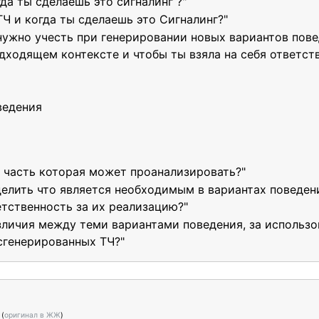
да ты сделаешь это сигналинг ?"
ТЧ и когда ты сделаешь это Сигналинг?"
нужно учесть при генерировании новых вариантов пове
дходящем контексте и чтобы ты взяла на себя ответств
ведения
 часть которая может проанализировать?"
делить что является необходимым в вариантах поведе
ветственность за их реализацию?"
зличия между теми вариантами поведения, за использ
 сгенерированных ТЧ?"
e
(
оригинал в ЖЖ
)