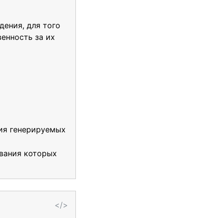
дения, для того
енность за их
ния генерируемых
ования которых
</>