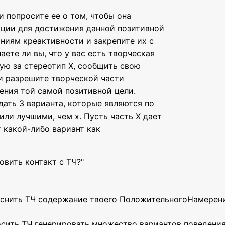
и попросите ее о том, чтобы она
кции для достижения данной позитивной
аниям креактивности и закрепите их с
ете ли вы, что у вас есть творческая
ную за стереотип X, сообщить свою
и разрешите творческой части
ения той самой позитивной цели.
ыдать 3 варианта, которые являются по
ли лучшими, чем х. Пусть часть Х дает
т какой-либо вариант как
овить контакт с ТЧ?"
яснить ТЧ содержание твоего ПоложительногоНамерени
осить ТЧ генерировать множество вариантов поведени