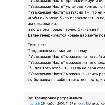
""Уважаемая Часть" проанализируй и ког
""Уважаемая Часть" установи контакт с 
""Уважаемая Часть" разъясни ТЧ что ей 
чтобы их можно было использовать в по
использование,
и когда она поймет точно Сигналинг?"
Далее генерируются новые варианты по
Если Нет:
Продолжаем вариации на тему
""Уважаемая Часть" можешь ли ты найти
""Уважаемая Часть" можешь ли ты опре
ТЧ, для того чтобы ты взяла на себя от
""Уважаемая Часть" можешь выявить ра
ты бы взяла на себя ответственность, и
Re: Тренировка рефрейминга
m_ona_h
26 ноября 2007, 11:27
в
посте
Metapractic