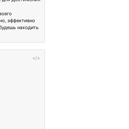
воего
но, эффективно
 будешь находить
</>