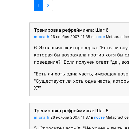
1
2
Тренировка рефрейминга: Шаг 6
m_ona_h
26 ноября 2007, 11:38
в
посте
Metapractic
6. Экологическая проверка. "Есть ли вну
которая бы возражала против хотя бы о
поведения?" Если получен ответ "да", во
"Есть ли хоть одна часть, имеющая возр
"Существуют ли хоть одна часть, котор
Х?"
Тренировка рефрейминга: Шаг 5
m_ona_h
26 ноября 2007, 11:37
в
посте
Metapractic
5. Спросите часть X: "Не хочешь ли ты в