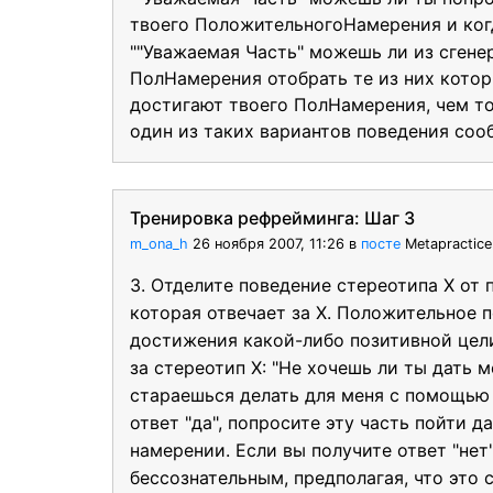
твоего ПоложительногоНамерения и когд
""Уважаемая Часть" можешь ли из сгене
ПолНамерения отобрать те из них котор
достигают твоего ПолНамерения, чем то
один из таких вариантов поведения соо
Тренировка рефрейминга: Шаг 3
m_ona_h
26 ноября 2007, 11:26
в
посте
Metapractic
3. Отделите поведение стереотипа Х от 
которая отвечает за X. Положительное 
достижения какой-либо позитивной цели
за стереотип X: "Не хочешь ли ты дать 
стараешься делать для меня с помощью 
ответ "да", попросите эту часть пойти д
намерении. Если вы получите ответ "нет
бессознательным, предполагая, что это 