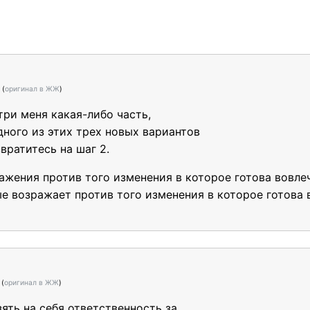
e
(
оригинал в ЖЖ
)
три меня какая-либо часть,
дного из этих трех новых вариантов
звратитесь на шаг 2.
ажения против того изменения в которое готова вовлеч
ые возражает против того изменения в которое готова 
e
(
оригинал в ЖЖ
)
зять на себя ответственность за